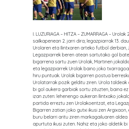
I. LUZURIAGA – HITZA – ZUMARRAGA – Urolak 2 e
sailkapenean 2. jarri dira; legazpiarrak 13. da
Urolaren eta Ilintxaren arteko futbol derbian
Legazpiarrek beren atean sartutako gol batek
bigarrena sartu zuen Urolak, Martinen jokaldia
eta legazpiarrek Urolak baino joko txarragoa 
hiru puntuak. Urolak bigarren postua berresku
Urolatarrak pozik gelditu ziren. Urola talde
bi gol aukera garbiak sortu zituzten, baina ez
izan zuten: lehenengo aukeran Ilintxako jokal
partida erreztu zen Urolakoentzat, eta Lega
Bigarren zatian joko gutxi ikusi zen Argixaon
buru belarri aritu ziren markagailuaren aldea
apurtuta ikusi zuten. Nahiz eta joko aldetik bi