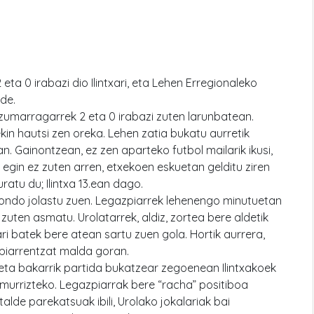
ta 0 irabazi dio Ilintxari, eta Lehen Erregionaleko
ude.
, zumarragarrek 2 eta 0 irabazi zuten larunbatean.
in hautsi zen oreka. Lehen zatia bukatu aurretik
n. Gainontzean, ez zen aparteko futbol mailarik ikusi,
egin ez zuten arren, etxekoen eskuetan gelditu ziren
ratu du; Ilintxa 13.ean dago.
ak ondo jolastu zuen. Legazpiarrek lehenengo minutuetan
 zuten asmatu. Urolatarrek, aldiz, zortea bere aldetik
ari batek bere atean sartu zuen gola. Hortik aurrera,
zpiarrentzat malda goran.
, eta bakarrik partida bukatzear zegoenean Ilintxakoek
 murrizteko. Legazpiarrak bere “racha” positiboa
 talde parekatsuak ibili, Urolako jokalariak bai