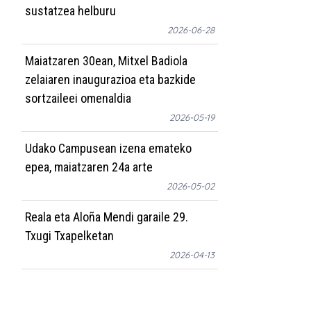
sustatzea helburu
2026-06-28
Maiatzaren 30ean, Mitxel Badiola
zelaiaren inaugurazioa eta bazkide
sortzaileei omenaldia
2026-05-19
Udako Campusean izena emateko
epea, maiatzaren 24a arte
2026-05-02
Reala eta Aloña Mendi garaile 29.
Txugi Txapelketan
2026-04-13