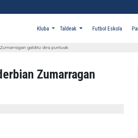
Kluba
Taldeak
Futbol Eskola
Pa
 Zumarragan gelditu dira puntuak.
 derbian Zumarragan