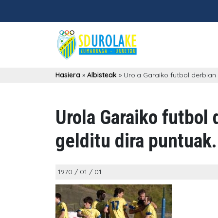
Hasiera
»
Albisteak
»
Urola Garaiko futbol derbian
Urola Garaiko futbol
gelditu dira puntuak.
1970 / 01 / 01