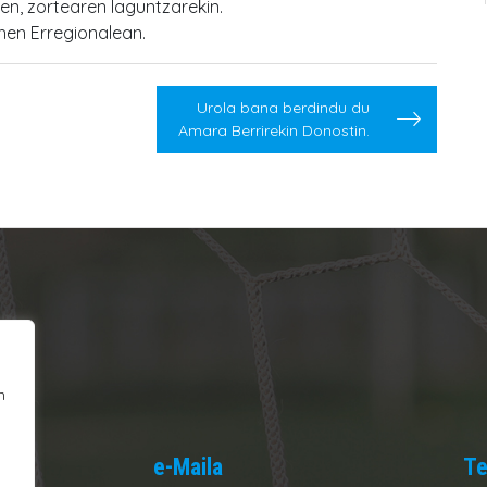
en, zortearen laguntzarekin.
en Erregionalean.
Urola bana berdindu du
Amara Berrirekin Donostin.
n
e-Maila
Te